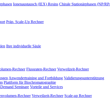
ärphasen
Ionenaustausch (IEX) Resins
Chirale Stationärphasen (NP/
port
Präp. Scale-Up Rechner
len
Ihre individuelle Säule
olumen-Rechner
Flussraten-Rechner
Verweilzeit-Rechner
ungen
Anwendertraining und Fortbildung
Validierungsunterstützung
am
Plattform für Biochromatographie
Demand Seminare
Vorteile und Services
envolumen-Rechner
Verweilzeit-Rechner
Scale-up Rechner