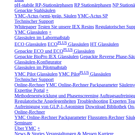
pH-stabile RP-Stationärphasen
RP Stationärphasen
NP Station
Gepackte Stahlsäulen
YMC-Actus (semi-)präp. Säulen
YMC-Actus SP
Technischer Support
Whitepaper
Testen Sie unsere IEX Resins
Regulatorischer Sup
YMC Glassäulen
+
Glassäulen im Labormaßstab
PLUS
ECO Glassäulen
ECO
Glassäulen
HT Glassäulen
PLUS
Gepackte ECO und ECO
Glassäulen
Gepackte BioPro IEX Glassäulen
Gepackte Reverse Phase-Säu
Glassäulen-Konfigurator
Glassäulen im Pilotmaßstab
PLUS
YMC Pilot Glassäulen
YMC Pilot
Glassäulen
Technischer Support
Online-Rechner
YMC Online-Rechner Packparameter
Säulenv
Expertise Portal
+
Methodenentwicklung und Phasenscreening
Auftragsaufreinig
Regulatorische Angelegenheiten
Troubleshooting
Experten Te
Aufreinigung von GLP-1-Agonisten
Download Bibliothek
On-
Online-Rechner
YMC Online-Rechner Packparameter
Flussraten-Rechner
Säul
Seminare
Über YMC
+
News & Stories
Veranstaltungen & Messen
Karriere