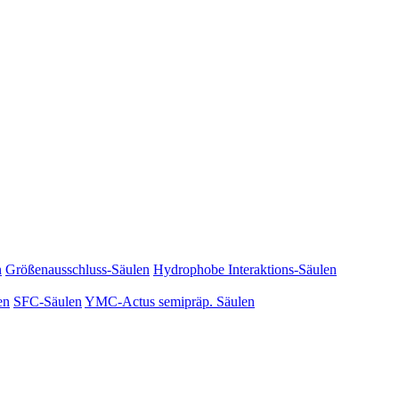
n
Größenausschluss-Säulen
Hydrophobe Interaktions-Säulen
en
SFC-Säulen
YMC-Actus semipräp. Säulen