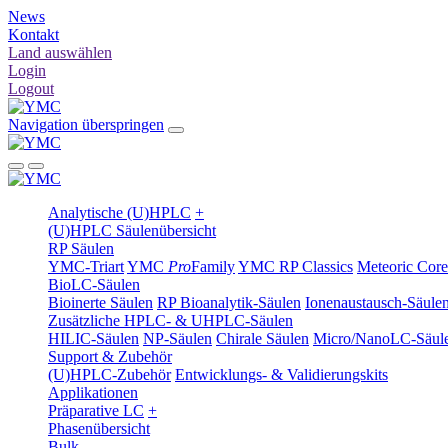
News
Kontakt
Land auswählen
Login
Logout
Navigation überspringen
Analytische (U)HPLC
+
(U)HPLC Säulenübersicht
RP Säulen
YMC-Triart
YMC
Pro
Family
YMC RP Classics
Meteoric Core
BioLC-Säulen
Bioinerte Säulen
RP Bioanalytik-Säulen
Ionenaustausch-Säule
Zusätzliche HPLC- & UHPLC-Säulen
HILIC-Säulen
NP-Säulen
Chirale Säulen
Micro/NanoLC-Säul
Support & Zubehör
(U)HPLC-Zubehör
Entwicklungs- & Validierungskits
Applikationen
Präparative LC
+
Phasenübersicht
Bulk