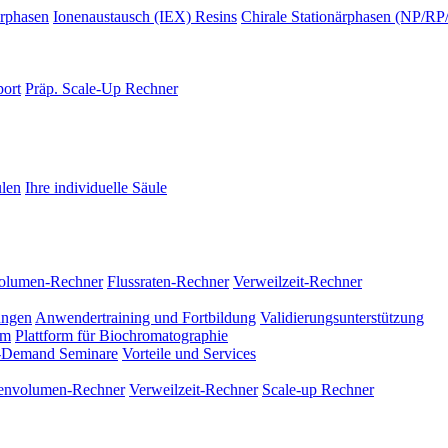
ärphasen
Ionenaustausch (IEX) Resins
Chirale Stationärphasen (NP/
port
Präp. Scale-Up Rechner
len
Ihre individuelle Säule
olumen-Rechner
Flussraten-Rechner
Verweilzeit-Rechner
ungen
Anwendertraining und Fortbildung
Validierungsunterstützung
am
Plattform für Biochromatographie
Demand Seminare
Vorteile und Services
envolumen-Rechner
Verweilzeit-Rechner
Scale-up Rechner