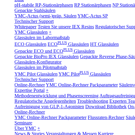
pH-stabile RP-Stationärphasen
RP Stationärphasen
NP Station
Gepackte Stahlsäulen
YMC-Actus (semi-)präp. Säulen
YMC-Actus SP
Technischer Support
Whitepaper
Testen Sie unsere IEX Resins
Regulatorischer Sup
YMC Glassäulen
+
Glassäulen im Labormaßstab
PLUS
ECO Glassäulen
ECO
Glassäulen
HT Glassäulen
PLUS
Gepackte ECO und ECO
Glassäulen
Gepackte BioPro IEX Glassäulen
Gepackte Reverse Phase-Säu
Glassäulen-Konfigurator
Glassäulen im Pilotmaßstab
PLUS
YMC Pilot Glassäulen
YMC Pilot
Glassäulen
Technischer Support
Online-Rechner
YMC Online-Rechner Packparameter
Säulenv
Expertise Portal
+
Methodenentwicklung und Phasenscreening
Auftragsaufreinig
Regulatorische Angelegenheiten
Troubleshooting
Experten Te
Aufreinigung von GLP-1-Agonisten
Download Bibliothek
On-
Online-Rechner
YMC Online-Rechner Packparameter
Flussraten-Rechner
Säul
Seminare
Über YMC
+
News & Stories
Veranstaltungen & Messen
Karriere