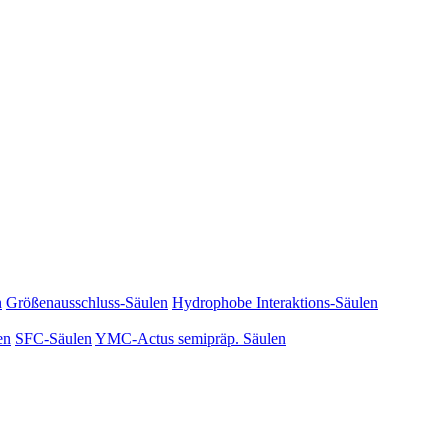
n
Größenausschluss-Säulen
Hydrophobe Interaktions-Säulen
en
SFC-Säulen
YMC-Actus semipräp. Säulen