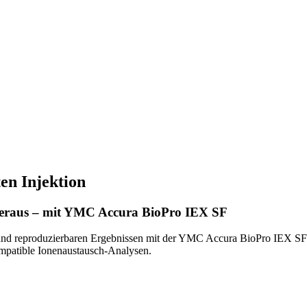
ten Injektion
heraus – mit YMC Accura BioPro IEX SF
ng und reproduzierbaren Ergebnissen mit der YMC Accura BioPro IEX S
ompatible Ionenaustausch-Analysen.