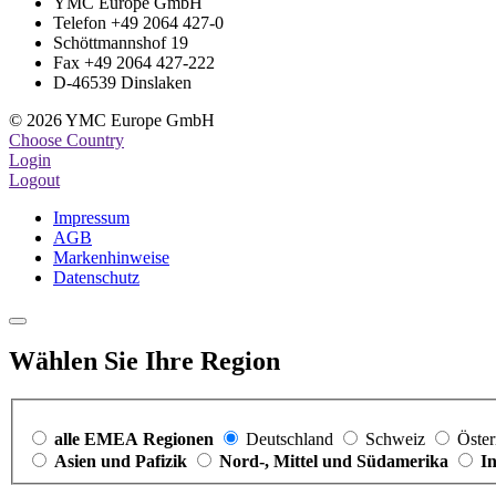
YMC Europe GmbH
Telefon +49 2064 427-0
Schöttmannshof 19
Fax +49 2064 427-222
D-46539 Dinslaken
© 2026 YMC Europe GmbH
Choose Country
Login
Logout
Impressum
AGB
Markenhinweise
Datenschutz
Wählen Sie Ihre Region
alle EMEA Regionen
Deutschland
Schweiz
Öster
Asien und Pafizik
Nord-, Mittel und Südamerika
I