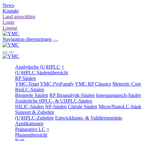
News
Kontakt
Land auswählen
Login
Logout
Navigation überspringen
Analytische (U)HPLC
+
(U)HPLC Säulenübersicht
RP Säulen
YMC-Triart
YMC
Pro
Family
YMC RP Classics
Meteoric Core
BioLC-Säulen
Bioinerte Säulen
RP Bioanalytik-Säulen
Ionenaustausch-Säule
Zusätzliche HPLC- & UHPLC-Säulen
HILIC-Säulen
NP-Säulen
Chirale Säulen
Micro/NanoLC-Säul
Support & Zubehör
(U)HPLC-Zubehör
Entwicklungs- & Validierungskits
Applikationen
Präparative LC
+
Phasenübersicht
Bulk